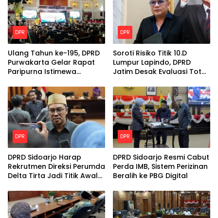
DPR
DPR
Ulang Tahun ke-195, DPRD
Soroti Risiko Titik 10.D
Purwakarta Gelar Rapat
Lumpur Lapindo, DPRD
Paripurna Istimewa
Jatim Desak Evaluasi Total
Berbalut Adat Sunda
Kekuatan Tanggul
DPR
DPR
DPRD Sidoarjo Harap
DPRD Sidoarjo Resmi Cabut
Rekrutmen Direksi Perumda
Perda IMB, Sistem Perizinan
Delta Tirta Jadi Titik Awal
Beralih ke PBG Digital
Perbaikan Layanan