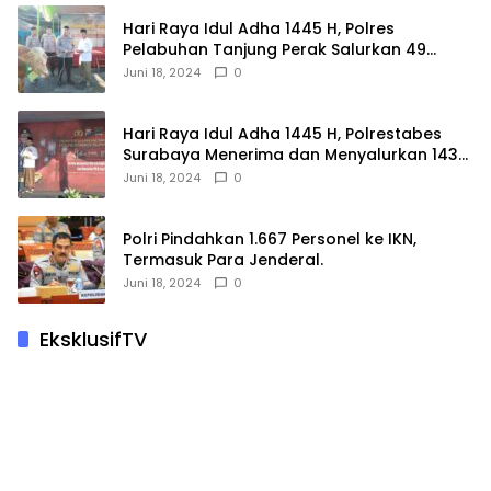
Hari Raya Idul Adha 1445 H, Polres
Pelabuhan Tanjung Perak Salurkan 49
Hewan Korban.
Juni 18, 2024
0
Hari Raya Idul Adha 1445 H, Polrestabes
Surabaya Menerima dan Menyalurkan 143
Hewan Kurban
Juni 18, 2024
0
Polri Pindahkan 1.667 Personel ke IKN,
Termasuk Para Jenderal.
Juni 18, 2024
0
EksklusifTV