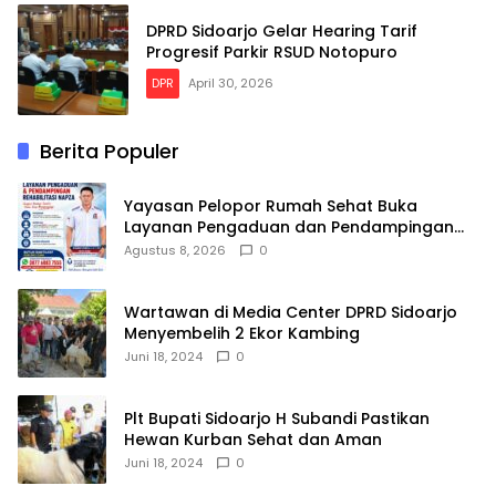
DPRD Sidoarjo Gelar Hearing Tarif
Progresif Parkir RSUD Notopuro
DPR
April 30, 2026
Berita Populer
Yayasan Pelopor Rumah Sehat Buka
Layanan Pengaduan dan Pendampingan
Rehabilitasi NAPZA 24 Jam
Agustus 8, 2026
0
Wartawan di Media Center DPRD Sidoarjo
Menyembelih 2 Ekor Kambing
Juni 18, 2024
0
Plt Bupati Sidoarjo H Subandi Pastikan
Hewan Kurban Sehat dan Aman
Juni 18, 2024
0