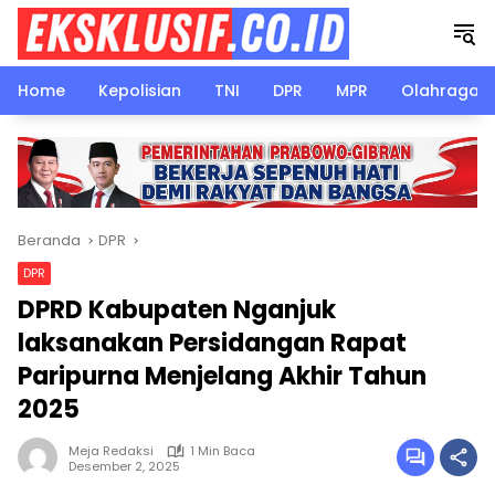
Langsung
ke
konten
Home
Kepolisian
TNI
DPR
MPR
Olahraga
Beranda
DPR
DPR
DPRD Kabupaten Nganjuk
laksanakan Persidangan Rapat
Paripurna Menjelang Akhir Tahun
2025
Meja Redaksi
1 Min Baca
Desember 2, 2025