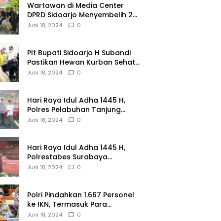
Wartawan di Media Center
DPRD Sidoarjo Menyembelih 2
Ekor Kambing
Juni 18, 2024
0
Plt Bupati Sidoarjo H Subandi
Pastikan Hewan Kurban Sehat
dan Aman
Juni 18, 2024
0
Hari Raya Idul Adha 1445 H,
Polres Pelabuhan Tanjung
Perak Salurkan 49 Hewan
Juni 18, 2024
0
Korban.
Hari Raya Idul Adha 1445 H,
Polrestabes Surabaya
Menerima dan Menyalurkan
Juni 18, 2024
0
143 Hewan Kurban
Polri Pindahkan 1.667 Personel
ke IKN, Termasuk Para
Jenderal.
Juni 18, 2024
0