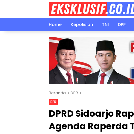
Langsung
ke
konten
Home
Kepolisian
TNI
DPR
Beranda
DPR
DPR
DPRD Sidoarjo Ra
Agenda Raperda 