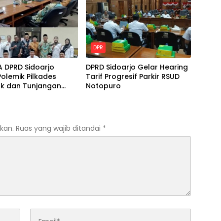
DPR
A DPRD Sidoarjo
DPRD Sidoarjo Gelar Hearing
olemik Pilkades
Tarif Progresif Parkir RSUD
ak dan Tunjangan
Notopuro
Tugas BPD
kan.
Ruas yang wajib ditandai
*