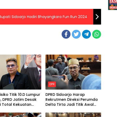
Bupati Sidoarjo Hadiri Bhayangkara Fun Run 2024
DPR
isiko Titik 10.D Lumpur
DPRD Sidoarjo Harap
, DPRD Jatim Desak
Rekrutmen Direksi Perumda
i Total Kekuatan
Delta Tirta Jadi Titik Awal
l
Perbaikan Layanan