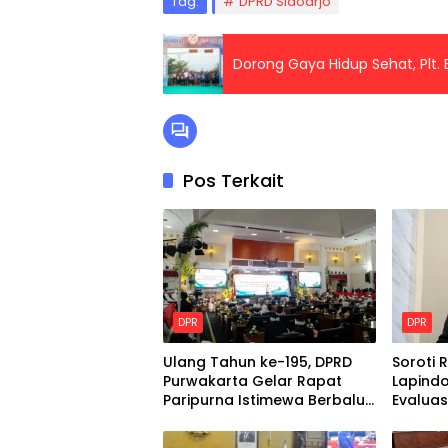
Tag:
DPRD Sidoarjo
Dorong Gaya Hidup Sehat, Plt. 
Pos Terkait
DPR
DPR
Ulang Tahun ke-195, DPRD
Soroti R
Purwakarta Gelar Rapat
Lapindo
Paripurna Istimewa Berbalut
Evaluas
Adat Sunda
Tanggu