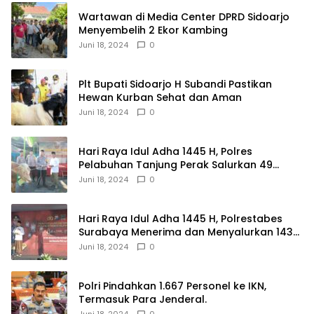
Wartawan di Media Center DPRD Sidoarjo
Menyembelih 2 Ekor Kambing
Juni 18, 2024
0
Plt Bupati Sidoarjo H Subandi Pastikan
Hewan Kurban Sehat dan Aman
Juni 18, 2024
0
Hari Raya Idul Adha 1445 H, Polres
Pelabuhan Tanjung Perak Salurkan 49
Hewan Korban.
Juni 18, 2024
0
Hari Raya Idul Adha 1445 H, Polrestabes
Surabaya Menerima dan Menyalurkan 143
Hewan Kurban
Juni 18, 2024
0
Polri Pindahkan 1.667 Personel ke IKN,
Termasuk Para Jenderal.
Juni 18, 2024
0