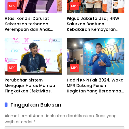
MPR
MPR
Atasi Kondisi Darurat
Pilgub Jakarta Usai, HNW
Kekerasan terhadap
Salurkan Bantuan
Perempuan dan Anak
Kebakaran Kemayoran,
dengan Langkah Nyata
Minta Pemerintah Siapkan
Hunian Tetap Bagi Para
Korban
MPR
MPR
Perubahan Sistem
Hadiri KNPI Fair 2024, Waka
Mengajar Harus Mampu
MPR Dukung Penuh
Tingkatkan Efektivitas
Kegiatan Yang Berdampak
Belajar Peserta Didik
Positif Untuk Pemuda
Tinggalkan Balasan
Alamat email Anda tidak akan dipublikasikan.
Ruas yang
wajib ditandai
*