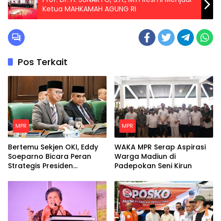
Ketua MAHKAMAH AGUNG RI
Pos Terkait
MPR
MPR
Bertemu Sekjen OKI, Eddy
WAKA MPR Serap Aspirasi
Soeparno Bicara Peran
Warga Madiun di
Strategis Presiden
Padepokan Seni Kirun
Prabowo Untuk Dunia
Islam