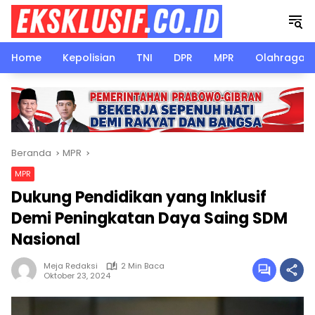
Langsung
ke
konten
Home
Kepolisian
TNI
DPR
MPR
Olahraga
Beranda
MPR
MPR
Dukung Pendidikan yang Inklusif
Demi Peningkatan Daya Saing SDM
Nasional
Meja Redaksi
2 Min Baca
Oktober 23, 2024