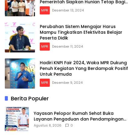
Pemerintah Siapkan Hunian Tetap Bagi
Para Korban
MPR
Desember 13, 2024
Perubahan Sistem Mengajar Harus
Mampu Tingkatkan Efektivitas Belajar
Peserta Didik
MPR
Desember 11, 2024
Hadiri KNPI Fair 2024, Waka MPR Dukung
Penuh Kegiatan Yang Berdampak Positif
Untuk Pemuda
MPR
Desember 9, 2024
Berita Populer
Yayasan Pelopor Rumah Sehat Buka
Layanan Pengaduan dan Pendampingan
Rehabilitasi NAPZA 24 Jam
Agustus 8, 2026
0