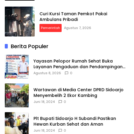
Curi Kursi Taman Pemkot Pakai
Ambulans Pribadi
Pemerintah
Agustus 7, 2026
Berita Populer
Yayasan Pelopor Rumah Sehat Buka
Layanan Pengaduan dan Pendampingan
Rehabilitasi NAPZA 24 Jam
Agustus 8, 2026
0
Wartawan di Media Center DPRD Sidoarjo
Menyembelih 2 Ekor Kambing
Juni 18, 2024
0
Plt Bupati Sidoarjo H Subandi Pastikan
Hewan Kurban Sehat dan Aman
Juni 18, 2024
0