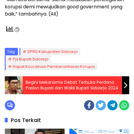
korupsi demi mewujudkan good government yang
baik,” tambahnya. (Ali)
Tag:
DPRD Kabupaten Sidoarjo
Pjs Bupati Sidoarjo
Rapat Koordinasi Pemberantasan Korupsi
Begini Mekanisme Debat Terbuka Perdana
Paslon Bupati dan Wakil Bupati Sidoarjo 2024
Pos Terkait