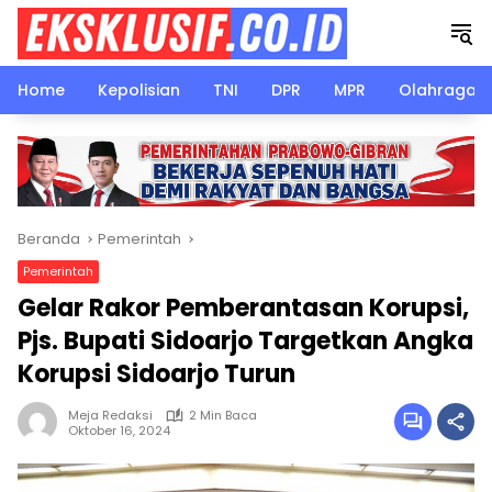
Langsung
ke
konten
Home
Kepolisian
TNI
DPR
MPR
Olahraga
Beranda
Pemerintah
Pemerintah
Gelar Rakor Pemberantasan Korupsi,
Pjs. Bupati Sidoarjo Targetkan Angka
Korupsi Sidoarjo Turun
Meja Redaksi
2 Min Baca
Oktober 16, 2024