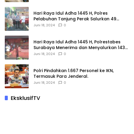
Hari Raya Idul Adha 1445 H, Polres
Pelabuhan Tanjung Perak Salurkan 49
Hewan Korban.
Juni 18, 2024
0
Hari Raya Idul Adha 1445 H, Polrestabes
Surabaya Menerima dan Menyalurkan 143
Hewan Kurban
Juni 18, 2024
0
Polri Pindahkan 1.667 Personel ke IKN,
Termasuk Para Jenderal.
Juni 18, 2024
0
EksklusifTV