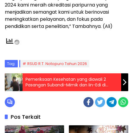
2024 kami meraih akreditasi paripurna yang
menjadikan semangat kami untuk berinovasi
meningkatkan pelayanan, dan fokus pada
pendidikan serta penelitian,” Tambahnya. (Ali)
Tag:
RSUD R.T. Notopuro Tahun 2026
Pemeriksaan Kesehatan yang diawali 2
Pasangan Subandi-Mimik dan Iin-Edi di
Graha Amerta Surabaya
Pos Terkait