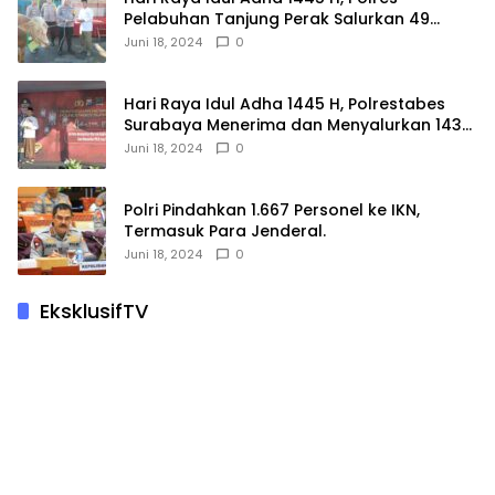
Pelabuhan Tanjung Perak Salurkan 49
Hewan Korban.
Juni 18, 2024
0
Hari Raya Idul Adha 1445 H, Polrestabes
Surabaya Menerima dan Menyalurkan 143
Hewan Kurban
Juni 18, 2024
0
Polri Pindahkan 1.667 Personel ke IKN,
Termasuk Para Jenderal.
Juni 18, 2024
0
EksklusifTV