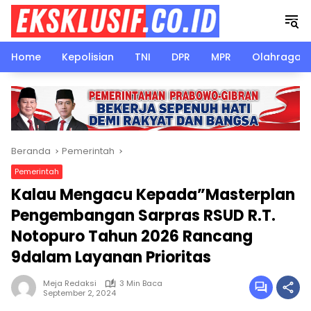
Langsung
ke
konten
Home
Kepolisian
TNI
DPR
MPR
Olahraga
Beranda
Pemerintah
Pemerintah
Kalau Mengacu Kepada”Masterplan
Pengembangan Sarpras RSUD R.T.
Notopuro Tahun 2026 Rancang
9dalam Layanan Prioritas
Meja Redaksi
3 Min Baca
September 2, 2024