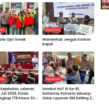
ian
kepolisian
tis Ojol Gresik
Wamenhub Jenguk Korban
Kapal
ian
kepolisian
 Kejahatan Jalanan
Sambut HUT RI ke-81,
Juli 2026, Polda
Satlantas Polresta Sidoarjo
Ungkap 178 Kasus 3C
Gelar Layanan SIM Keliling 24
ngkus 206 Tersangka
Jam Selama 17 Hari Nonstop