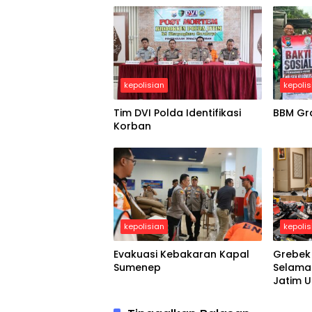
kepolisian
kepolis
Tim DVI Polda Identifikasi
BBM Gra
Korban
kepolisian
kepolis
Evakuasi Kebakaran Kapal
Grebek
Sumenep
Selama 
Jatim 
dan Ri