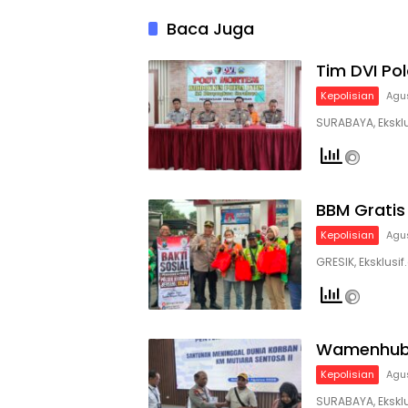
Baca Juga
Tim DVI Pol
Kepolisian
Agu
SURABAYA, Eksklus
BBM Gratis 
Kepolisian
Agu
GRESIK, Eksklus
Wamenhub 
Kepolisian
Agu
SURABAYA, Eksklu