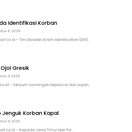
da Identifikasi Korban
stus 6, 2026
if.co.id – Tim Disaster Victim Identification (DVI)…
Ojol Gresik
stus 4, 2026
if.co.id – Senyum sumringah terpancar dari wajah…
Jenguk Korban Kapal
stus 4, 2026
sif.co.id – Kapolda Jawa Timur Irjen Pol….