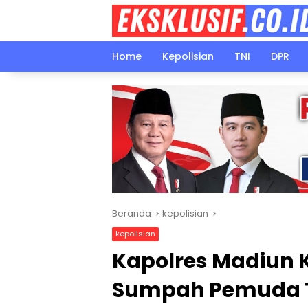
Langsung
ke
konten
Home
Kepolisian
TNI
DPR
Beranda
kepolisian
kepolisian
Kapolres Madiun 
Sumpah Pemuda T