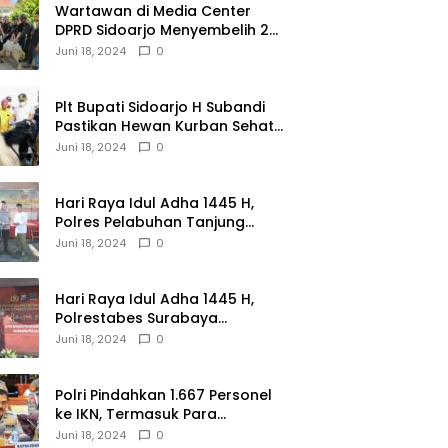
Wartawan di Media Center
DPRD Sidoarjo Menyembelih 2
Ekor Kambing
Juni 18, 2024
0
Plt Bupati Sidoarjo H Subandi
Pastikan Hewan Kurban Sehat
dan Aman
Juni 18, 2024
0
Hari Raya Idul Adha 1445 H,
Polres Pelabuhan Tanjung
Perak Salurkan 49 Hewan
Juni 18, 2024
0
Korban.
Hari Raya Idul Adha 1445 H,
Polrestabes Surabaya
Menerima dan Menyalurkan
Juni 18, 2024
0
143 Hewan Kurban
Polri Pindahkan 1.667 Personel
ke IKN, Termasuk Para
Jenderal.
Juni 18, 2024
0