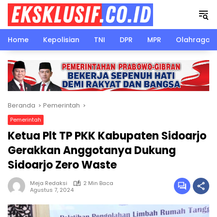
Langsung
ke
konten
Home
Kepolisian
TNI
DPR
MPR
Olahraga
Beranda
Pemerintah
Pemerintah
Ketua Plt TP PKK Kabupaten Sidoarjo
Gerakkan Anggotanya Dukung
Sidoarjo Zero Waste
Meja Redaksi
2 Min Baca
Agustus 7, 2024