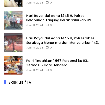
Juni 18, 2024
0
Hari Raya Idul Adha 1445 H, Polres
Pelabuhan Tanjung Perak Salurkan 49
Hewan Korban.
Juni 18, 2024
0
Hari Raya Idul Adha 1445 H, Polrestabes
Surabaya Menerima dan Menyalurkan 143
Hewan Kurban
Juni 18, 2024
0
Polri Pindahkan 1.667 Personel ke IKN,
Termasuk Para Jenderal.
Juni 18, 2024
0
EksklusifTV