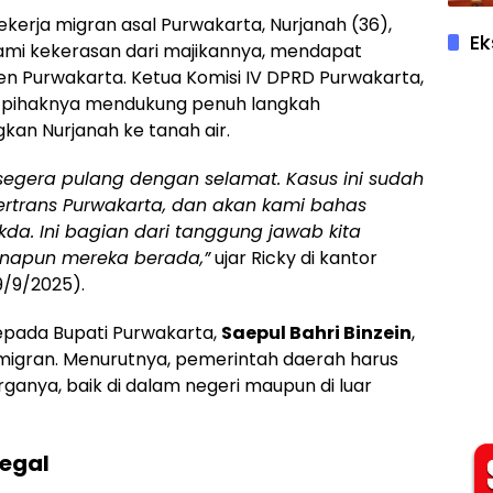
pekerja migran asal Purwakarta, Nurjanah (36),
Ek
lami kekerasan dari majikannya, mendapat
en Purwakarta. Ketua Komisi IV DPRD Purwakarta,
 pihaknya mendukung penuh langkah
an Nurjanah ke tanah air.
segera pulang dengan selamat. Kasus ini sudah
ertrans Purwakarta, dan akan kami bahas
a. Ini bagian dari tanggung jawab kita
anapun mereka berada,”
ujar Ricky di kantor
9/9/2025).
epada Bupati Purwakarta,
Saepul Bahri Binzein
,
migran. Menurutnya, pemerintah daerah harus
anya, baik di dalam negeri maupun di luar
legal