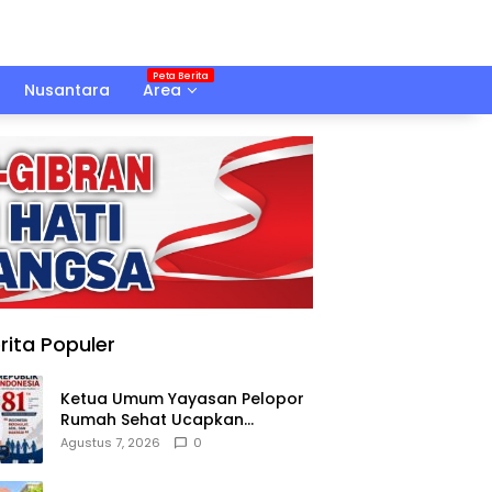
Nusantara
Area
rita Populer
Ketua Umum Yayasan Pelopor
Rumah Sehat Ucapkan
Dirgahayu RI ke-81
Agustus 7, 2026
0