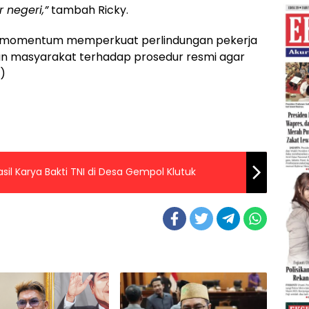
 negeri,”
tambah Ricky.
i momentum memperkuat perlindungan pekerja
n masyarakat terhadap prosedur resmi agar
a)
il Karya Bakti TNI di Desa Gempol Klutuk