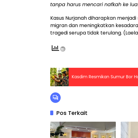
tanpa harus mencari nafkah ke luar
Kasus Nurjanah diharapkan menjad
migran dan meningkatkan kesadara
tragedi serupa tidak terulang. (Lael
Kasdim Resmikan Sumur Bor Has
Pos Terkait