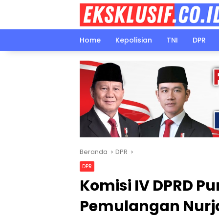
Langsung
ke
konten
Home
Kepolisian
TNI
DPR
Beranda
DPR
DPR
Komisi IV DPRD P
Pemulangan Nurja