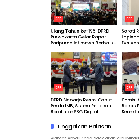
DPR
DPR
Ulang Tahun ke-195, DPRD
Soroti R
Purwakarta Gelar Rapat
Lapindo
Paripurna Istimewa Berbalut
Evaluas
Adat Sunda
Tanggu
DPR
DPR
DPRD Sidoarjo Resmi Cabut
Komisi 
Perda IMB, Sistem Perizinan
Bahas P
Beralih ke PBG Digital
Serent
Purna 
Tinggalkan Balasan
Alamat email Anda tidak akan dipublikasi