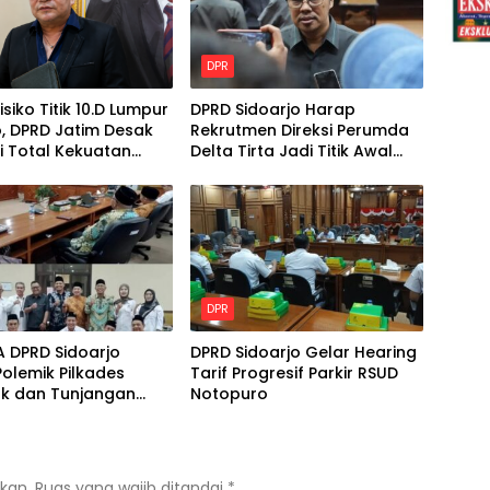
DPR
isiko Titik 10.D Lumpur
DPRD Sidoarjo Harap
, DPRD Jatim Desak
Rekrutmen Direksi Perumda
i Total Kekuatan
Delta Tirta Jadi Titik Awal
l
Perbaikan Layanan
DPR
A DPRD Sidoarjo
DPRD Sidoarjo Gelar Hearing
olemik Pilkades
Tarif Progresif Parkir RSUD
ak dan Tunjangan
Notopuro
Tugas BPD
kan.
Ruas yang wajib ditandai
*