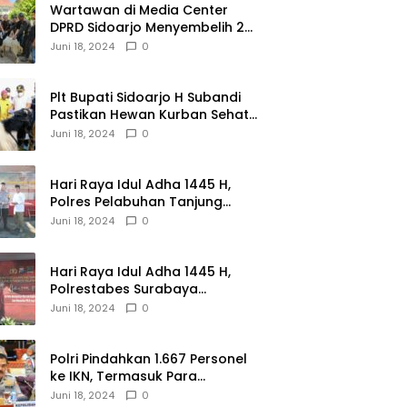
Wartawan di Media Center
DPRD Sidoarjo Menyembelih 2
Ekor Kambing
Juni 18, 2024
0
Plt Bupati Sidoarjo H Subandi
Pastikan Hewan Kurban Sehat
dan Aman
Juni 18, 2024
0
Hari Raya Idul Adha 1445 H,
Polres Pelabuhan Tanjung
Perak Salurkan 49 Hewan
Juni 18, 2024
0
Korban.
Hari Raya Idul Adha 1445 H,
Polrestabes Surabaya
Menerima dan Menyalurkan
Juni 18, 2024
0
143 Hewan Kurban
Polri Pindahkan 1.667 Personel
ke IKN, Termasuk Para
Jenderal.
Juni 18, 2024
0