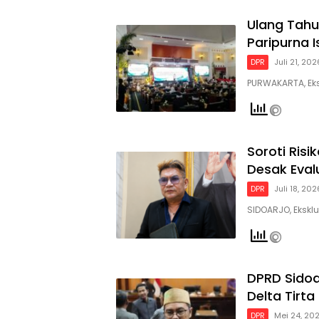
Ulang Tahu
Paripurna 
DPR
Juli 21, 202
PURWAKARTA, Ek
Soroti Risi
Desak Eval
DPR
Juli 18, 202
SIDOARJO, Eksklu
DPRD Sidoa
Delta Tirta
DPR
Mei 24, 20