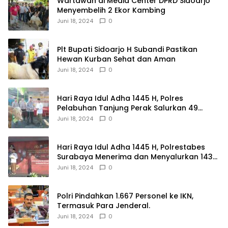
Wartawan di Media Center DPRD Sidoarjo
Menyembelih 2 Ekor Kambing
Juni 18, 2024
0
Plt Bupati Sidoarjo H Subandi Pastikan
Hewan Kurban Sehat dan Aman
Juni 18, 2024
0
Hari Raya Idul Adha 1445 H, Polres
Pelabuhan Tanjung Perak Salurkan 49
Hewan Korban.
Juni 18, 2024
0
Hari Raya Idul Adha 1445 H, Polrestabes
Surabaya Menerima dan Menyalurkan 143
Hewan Kurban
Juni 18, 2024
0
Polri Pindahkan 1.667 Personel ke IKN,
Termasuk Para Jenderal.
Juni 18, 2024
0