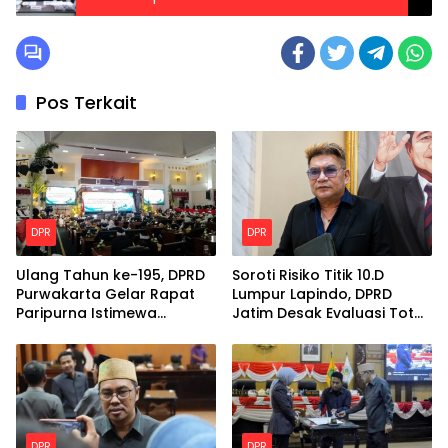
Jambret.
Pos Terkait
DPR
DPR
Ulang Tahun ke-195, DPRD
Soroti Risiko Titik 10.D
Purwakarta Gelar Rapat
Lumpur Lapindo, DPRD
Paripurna Istimewa
Jatim Desak Evaluasi Total
Berbalut Adat Sunda
Kekuatan Tanggul
DPR
DPR