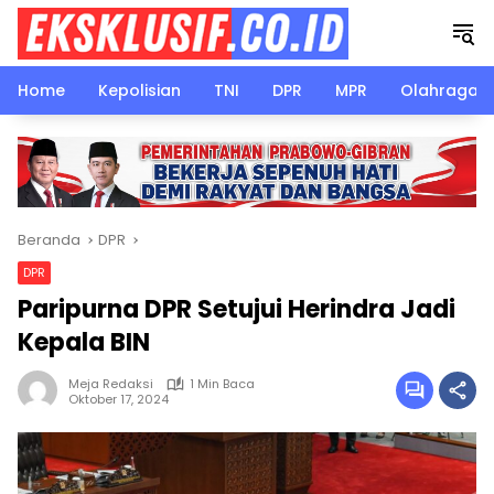
Langsung
ke
konten
Home
Kepolisian
TNI
DPR
MPR
Olahraga
Beranda
DPR
DPR
Paripurna DPR Setujui Herindra Jadi
Kepala BIN
Meja Redaksi
1 Min Baca
Oktober 17, 2024