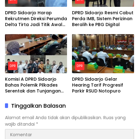
DPRD Sidoarjo Harap
DPRD Sidoarjo Resmi Cabut
Rekrutmen Direksi Perumda
Perda IMB, Sistem Perizinan
Delta Tirta Jadi Titik Awal
Beralih ke PBG Digital
Perbaikan Layanan
DPR
DPR
Komisi A DPRD Sidoarjo
DPRD Sidoarjo Gelar
Bahas Polemik Pilkades
Hearing Tarif Progresif
Serentak dan Tunjangan
Parkir RSUD Notopuro
Purna Tugas BPD
Tinggalkan Balasan
Alamat email Anda tidak akan dipublikasikan.
Ruas yang
wajib ditandai
*