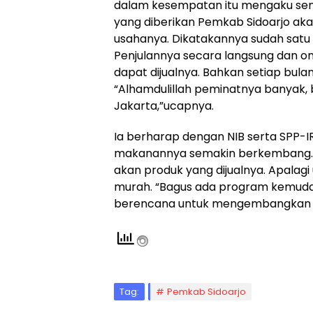
dalam kesempatan itu mengaku senan
yang diberikan Pemkab Sidoarjo
usahanya. Dikatakannya sudah satu 
Penjulannya secara langsung dan onl
dapat dijualnya. Bahkan setiap bula
“Alhamdulillah peminatnya banyak,
Jakarta,”ucapnya.
Ia berharap dengan NIB serta SPP-IR
makanannya semakin berkembang. 
akan produk yang dijualnya. Apala
murah. “Bagus ada program kemudah
berencana untuk mengembangkan usa
Tag:
Pemkab Sidoarjo