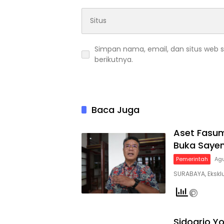
Simpan nama, email, dan situs web 
berikutnya.
Baca Juga
Aset Fasum
Buka Saye
Pemerintah
Agu
SURABAYA, Ekskl
Sidoarjo Y