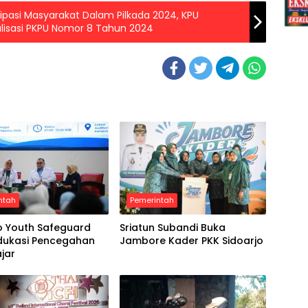
ipasi Masyarakat Dalam Pilkada 2024, KPU
alisasi PKPU Nomor 8 Tahun 2024
ntah
Pemerintah
o Youth Safeguard
Sriatun Subandi Buka
Edukasi Pencegahan
Jambore Kader PKK Sidoarjo
ajar