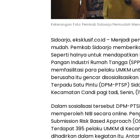
Keterangan Foto: Pemkab Sidoarjo Permudah Mendap
Sidoarjo, eksklusif.co.id – Menjadi
mudah. Pemkab Sidoarjo memberik
Seperti halnya untuk mendapatkan N
Pangan Industri Rumah Tangga (SPP-I
memfasilitasi para pelaku UMKM u
berusaha itu gencar disosialisasik
Terpadu Satu Pintu (DPM-PTSP) Sidoa
Kecamatan Candi pagi tadi, Senin, (1
Dalam sosialisasi tersebut DPM-PT
memperoleh NIB secara online. Penga
Submission Risk Based Approach (OS
Terdapat 395 pelaku UMKM di Keca
dihadirkan dalam kegiatan itu. Antar