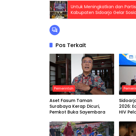
Untuk Meningkatkan dan Partis
Kabupaten Sidoarjo Gelar Sosi
Pos Terkait
Pemerintah
Pemeri
Aset Fasum Taman
Sidoarj
Surabaya Kerap Dicuri,
2026: 
Pemkot Buka Sayembara
HIV Pel