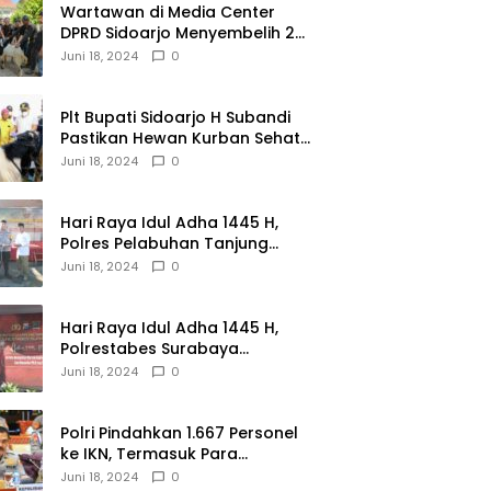
Wartawan di Media Center
DPRD Sidoarjo Menyembelih 2
Ekor Kambing
Juni 18, 2024
0
Plt Bupati Sidoarjo H Subandi
Pastikan Hewan Kurban Sehat
dan Aman
Juni 18, 2024
0
Hari Raya Idul Adha 1445 H,
Polres Pelabuhan Tanjung
Perak Salurkan 49 Hewan
Juni 18, 2024
0
Korban.
Hari Raya Idul Adha 1445 H,
Polrestabes Surabaya
Menerima dan Menyalurkan
Juni 18, 2024
0
143 Hewan Kurban
Polri Pindahkan 1.667 Personel
ke IKN, Termasuk Para
Jenderal.
Juni 18, 2024
0