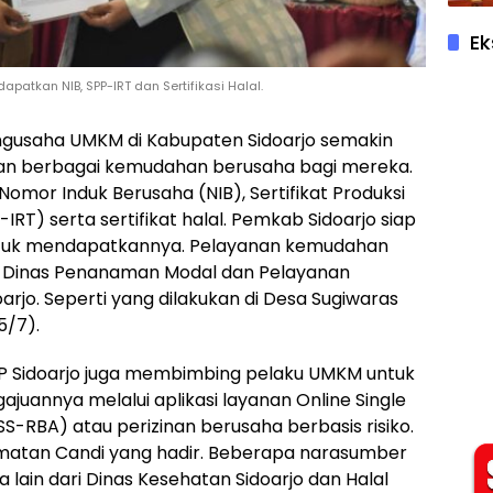
Ek
atkan NIB, SPP-IRT dan Sertifikasi Halal.
 pengusaha UMKM di Kabupaten Sidoarjo semakin
an berbagai kemudahan berusaha bagi mereka.
omor Induk Berusaha (NIB), Sertifikat Produksi
RT) serta sertifikat halal. Pemkab Sidoarjo siap
ntuk mendapatkannya. Pelayanan kemudahan
an. Dinas Penanaman Modal dan Pelayanan
rjo. Seperti yang dilakukan di Desa Sugiwaras
5/7).
SP Sidoarjo juga membimbing pelaku UMKM untuk
juannya melalui aplikasi layanan Online Single
S-RBA) atau perizinan berusaha berbasis risiko.
matan Candi yang hadir. Beberapa narasumber
a lain dari Dinas Kesehatan Sidoarjo dan Halal