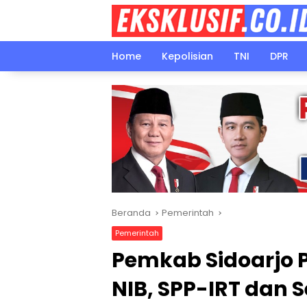
Langsung
ke
konten
Home
Kepolisian
TNI
DPR
Beranda
Pemerintah
Pemerintah
Pemkab Sidoarjo
NIB, SPP-IRT dan Se