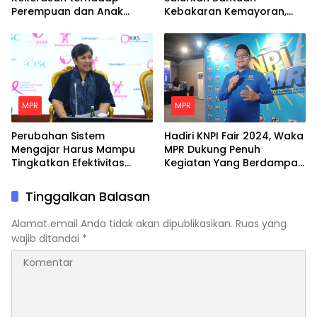
Perempuan dan Anak
Kebakaran Kemayoran,
dengan Langkah Nyata
Minta Pemerintah Siapkan
Hunian Tetap Bagi Para
Korban
MPR
MPR
Perubahan Sistem
Hadiri KNPI Fair 2024, Waka
Mengajar Harus Mampu
MPR Dukung Penuh
Tingkatkan Efektivitas
Kegiatan Yang Berdampak
Belajar Peserta Didik
Positif Untuk Pemuda
Tinggalkan Balasan
Alamat email Anda tidak akan dipublikasikan.
Ruas yang
wajib ditandai
*