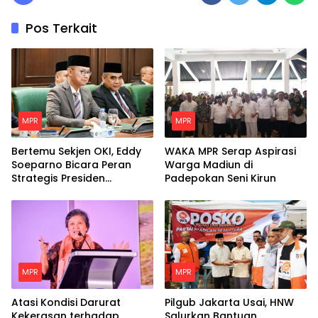
Pos Terkait
MPR
MPR
Bertemu Sekjen OKI, Eddy
WAKA MPR Serap Aspirasi
Soeparno Bicara Peran
Warga Madiun di
Strategis Presiden
Padepokan Seni Kirun
Prabowo Untuk Dunia
Islam
MPR
MPR
Atasi Kondisi Darurat
Pilgub Jakarta Usai, HNW
Kekerasan terhadap
Salurkan Bantuan