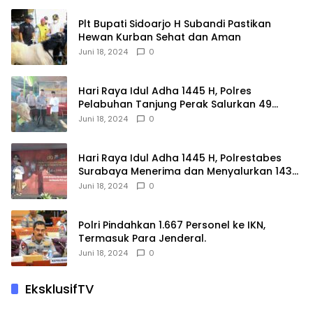
Plt Bupati Sidoarjo H Subandi Pastikan
Hewan Kurban Sehat dan Aman
Juni 18, 2024
0
Hari Raya Idul Adha 1445 H, Polres
Pelabuhan Tanjung Perak Salurkan 49
Hewan Korban.
Juni 18, 2024
0
Hari Raya Idul Adha 1445 H, Polrestabes
Surabaya Menerima dan Menyalurkan 143
Hewan Kurban
Juni 18, 2024
0
Polri Pindahkan 1.667 Personel ke IKN,
Termasuk Para Jenderal.
Juni 18, 2024
0
EksklusifTV