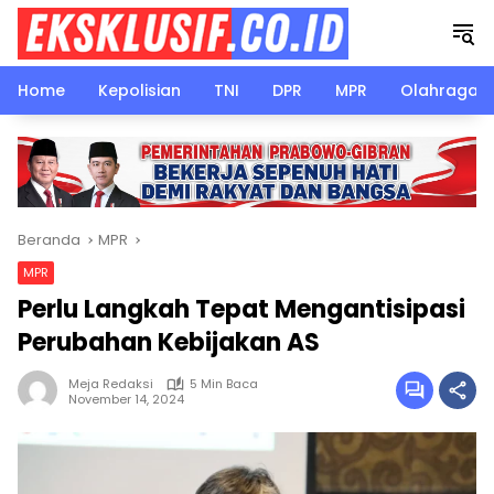
Langsung
ke
konten
Home
Kepolisian
TNI
DPR
MPR
Olahraga
Beranda
MPR
MPR
Perlu Langkah Tepat Mengantisipasi
Perubahan Kebijakan AS
Meja Redaksi
5 Min Baca
November 14, 2024