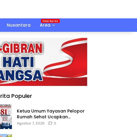
Nusantara
Area
rita Populer
Ketua Umum Yayasan Pelopor
Rumah Sehat Ucapkan
Dirgahayu RI ke-81
Agustus 7, 2026
0