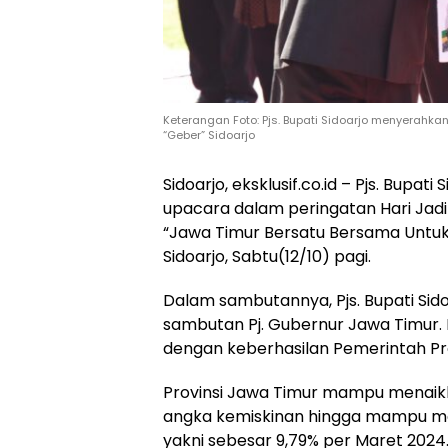
Keterangan Foto: Pjs. Bupati Sidoarjo menyerah
“Geber” Sidoarjo
Sidoarjo, eksklusif.co.id – Pjs. Bupa
upacara dalam peringatan Hari Jad
“Jawa Timur Bersatu Bersama Untuk
Sidoarjo, Sabtu(12/10) pagi.
Dalam sambutannya, Pjs. Bupati S
sambutan Pj. Gubernur Jawa Timur. I
dengan keberhasilan Pemerintah Pro
Provinsi Jawa Timur mampu menai
angka kemiskinan hingga mampu men
yakni sebesar 9,79% per Maret 2024