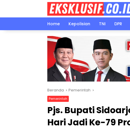
Langsung
ke
konten
Home
Kepolisian
TNI
DPR
Beranda
Pemerintah
Pemerintah
Pjs. Bupati Sidoa
Hari Jadi Ke-79 P