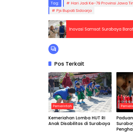
Tag:
Hari Jadi Ke-79 Provinsi Jawa T
Pjs Bupati Sidoarjo
Inovasi Samsat Surabaya Barat
Pos Terkait
Pemerintah
Pemeri
Kemeriahan Lomba HUT RI
Paduan
Anak Disabilitas di Surabaya
Suraba
Pengha