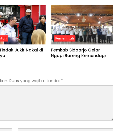
ntah
Pemerintah
Tindak Jukir Nakal di
Pemkab Sidoarjo Gelar
oyo
Ngopi Bareng Kemendagri
kan.
Ruas yang wajib ditandai
*