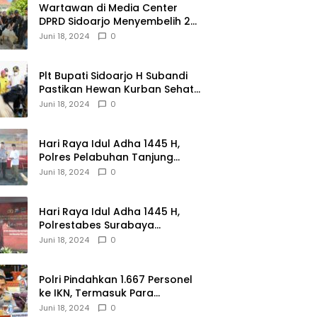
Wartawan di Media Center
DPRD Sidoarjo Menyembelih 2
Ekor Kambing
Juni 18, 2024
0
Plt Bupati Sidoarjo H Subandi
Pastikan Hewan Kurban Sehat
dan Aman
Juni 18, 2024
0
Hari Raya Idul Adha 1445 H,
Polres Pelabuhan Tanjung
Perak Salurkan 49 Hewan
Juni 18, 2024
0
Korban.
Hari Raya Idul Adha 1445 H,
Polrestabes Surabaya
Menerima dan Menyalurkan
Juni 18, 2024
0
143 Hewan Kurban
Polri Pindahkan 1.667 Personel
ke IKN, Termasuk Para
Jenderal.
Juni 18, 2024
0