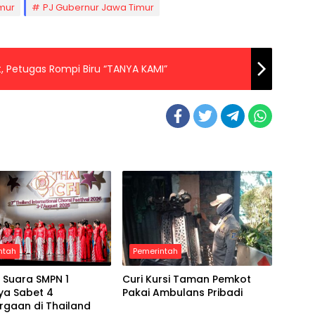
imur
PJ Gubernur Jawa Timur
, Petugas Rompi Biru “TANYA KAMI”
ntah
Pemerintah
 Suara SMPN 1
Curi Kursi Taman Pemkot
ya Sabet 4
Pakai Ambulans Pribadi
rgaan di Thailand