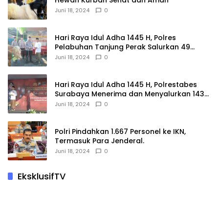
Hewan Kurban Sehat dan Aman
Juni 18, 2024
0
Hari Raya Idul Adha 1445 H, Polres
Pelabuhan Tanjung Perak Salurkan 49
Hewan Korban.
Juni 18, 2024
0
Hari Raya Idul Adha 1445 H, Polrestabes
Surabaya Menerima dan Menyalurkan 143
Hewan Kurban
Juni 18, 2024
0
Polri Pindahkan 1.667 Personel ke IKN,
Termasuk Para Jenderal.
Juni 18, 2024
0
EksklusifTV