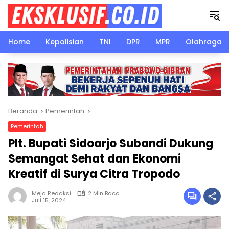
Langsung
ke
konten
Home
Kepolisian
TNI
DPR
MPR
Olahraga
Beranda
Pemerintah
Pemerintah
Plt. Bupati Sidoarjo Subandi Dukung
Semangat Sehat dan Ekonomi
Kreatif di Surya Citra Tropodo
Meja Redaksi
2 Min Baca
Juli 15, 2024