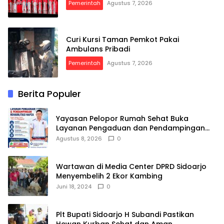
Pemerintah
Agustus 7, 2026
Curi Kursi Taman Pemkot Pakai
Ambulans Pribadi
Pemerintah
Agustus 7, 2026
Berita Populer
Yayasan Pelopor Rumah Sehat Buka
Layanan Pengaduan dan Pendampingan
Rehabilitasi NAPZA 24 Jam
Agustus 8, 2026
0
Wartawan di Media Center DPRD Sidoarjo
Menyembelih 2 Ekor Kambing
Juni 18, 2024
0
Plt Bupati Sidoarjo H Subandi Pastikan