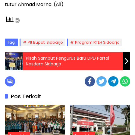
tutur Ahmad Marno. (Ali)
Tag:
Plt Bupati Sidoarjo
Program RTLH Sidoarjo
Pisah Sambut Pengurus Baru DPD Partai
Nasdem Sidoarjo
Pos Terkait