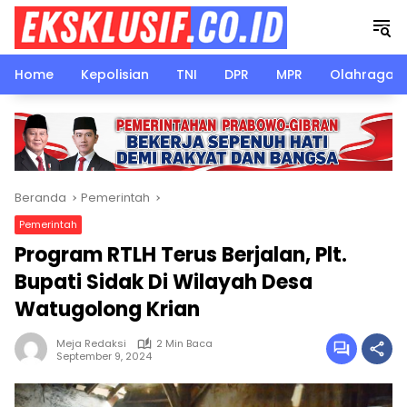
Langsung
ke
konten
Home
Kepolisian
TNI
DPR
MPR
Olahraga
Beranda
Pemerintah
Pemerintah
Program RTLH Terus Berjalan, Plt.
Bupati Sidak Di Wilayah Desa
Watugolong Krian
Meja Redaksi
2 Min Baca
September 9, 2024