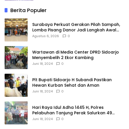
Berita Populer
Surabaya Perkuat Gerakan Pilah Sampah,
Lomba Pisang Danor Jadi Langkah Awal
Menuju Kampung Pancasila
Agustus 6, 2026
0
Wartawan di Media Center DPRD Sidoarjo
Menyembelih 2 Ekor Kambing
Juni 18, 2024
0
Plt Bupati Sidoarjo H Subandi Pastikan
Hewan Kurban Sehat dan Aman
Juni 18, 2024
0
Hari Raya Idul Adha 1445 H, Polres
Pelabuhan Tanjung Perak Salurkan 49
Hewan Korban.
Juni 18, 2024
0