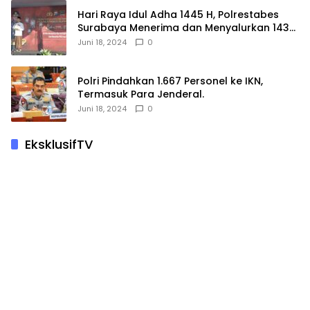
Hari Raya Idul Adha 1445 H, Polrestabes
Surabaya Menerima dan Menyalurkan 143
Hewan Kurban
Juni 18, 2024
0
Polri Pindahkan 1.667 Personel ke IKN,
Termasuk Para Jenderal.
Juni 18, 2024
0
EksklusifTV