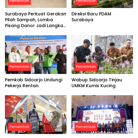
Pemerintah
Pemerintah
Surabaya Perkuat Gerakan
Direksi Baru PDAM
Pilah Sampah, Lomba
Surabaya
Pisang Danor Jadi Langkah
Awal Menuju Kampung
Pancasila
Pemerintah
Pemerintah
Pemkab Sidoarjo Lindungi
Wabup Sidoarjo Tinjau
Pekerja Rentan
UMKM Kumis Kucing
Pemerintah
Pemerintah