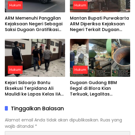
Hukum
Hukum
ARM Memenuhi Panggilan
Mantan Bupati Purwakarta
Kejaksaan Negeri Sebagai
ARM Diperiksa Kejaksaan
Saksi Dugaan Gratifikasi
Negeri Terkait Dugaan
Mobil Mewah
Gratifikasi Mobil Mewah
Hukum
Hukum
Kejari Sidoarjo Bantu
Dugaan Gudang BBM
Eksekusi Terpidana Ali
Ilegal di Blora Kian
Maulidi ke Lapas Kelas IIA
Terkuak, Legalitas
Sidoarjo
Perusahaan Disebut Tak
Terdaftar
Tinggalkan Balasan
Alamat email Anda tidak akan dipublikasikan.
Ruas yang
wajib ditandai
*