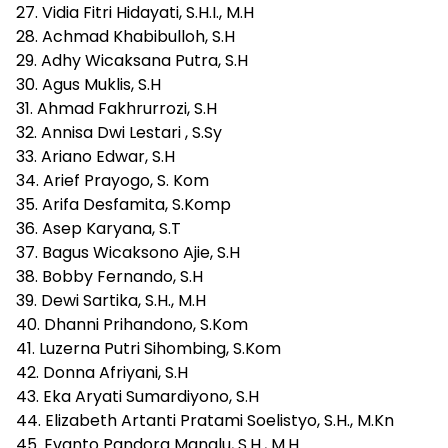
27. Vidia Fitri Hidayati, S.H.I., M.H
28. Achmad Khabibulloh, S.H
29. Adhy Wicaksana Putra, S.H
30. Agus Muklis, S.H
31. Ahmad Fakhrurrozi, S.H
32. Annisa Dwi Lestari , S.Sy
33. Ariano Edwar, S.H
34. Arief Prayogo, S. Kom
35. Arifa Desfamita, S.Komp
36. Asep Karyana, S.T
37. Bagus Wicaksono Ajie, S.H
38. Bobby Fernando, S.H
39. Dewi Sartika, S.H., M.H
40. Dhanni Prihandono, S.Kom
41. Luzerna Putri Sihombing, S.Kom
42. Donna Afriyani, S.H
43. Eka Aryati Sumardiyono, S.H
44. Elizabeth Artanti Pratami Soelistyo, S.H., M.Kn
45. Evanto Pandora Manalu, S.H., M.H