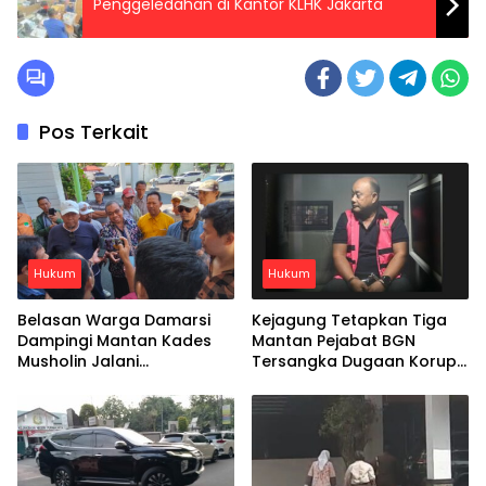
Penggeledahan di Kantor KLHK Jakarta
Pos Terkait
Hukum
Hukum
Belasan Warga Damarsi
Kejagung Tetapkan Tiga
Dampingi Mantan Kades
Mantan Pejabat BGN
Musholin Jalani
Tersangka Dugaan Korupsi
Pemeriksaan di Kejari
Program MBG
Sidoarjo