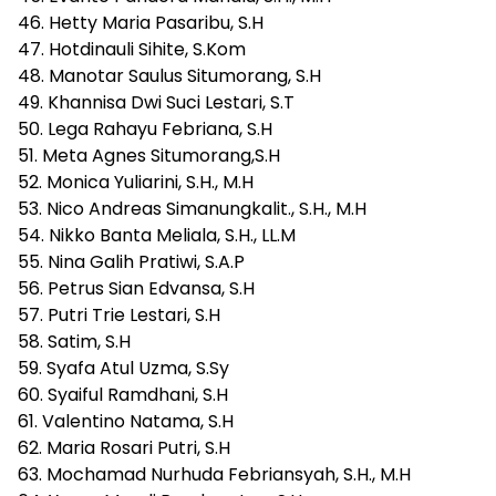
46. Hetty Maria Pasaribu, S.H
47. Hotdinauli Sihite, S.Kom
48. Manotar Saulus Situmorang, S.H
49. Khannisa Dwi Suci Lestari, S.T
50. Lega Rahayu Febriana, S.H
51. Meta Agnes Situmorang,S.H
52. Monica Yuliarini, S.H., M.H
53. Nico Andreas Simanungkalit., S.H., M.H
54. Nikko Banta Meliala, S.H., LL.M
55. Nina Galih Pratiwi, S.A.P
56. Petrus Sian Edvansa, S.H
57. Putri Trie Lestari, S.H
58. Satim, S.H
59. Syafa Atul Uzma, S.Sy
60. Syaiful Ramdhani, S.H
61. Valentino Natama, S.H
62. Maria Rosari Putri, S.H
63. Mochamad Nurhuda Febriansyah, S.H., M.H