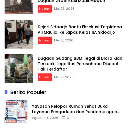
Dugaan Gratifikasi Mobil Mewah
Hukum
Mei 25, 2026
Kejari Sidoarjo Bantu Eksekusi Terpidana
Ali Maulidi ke Lapas Kelas IIA Sidoarjo
Hukum
Mei 17, 2026
Dugaan Gudang BBM Ilegal di Blora Kian
Terkuak, Legalitas Perusahaan Disebut
Tak Terdaftar
Hukum
Mei 13, 2026
Berita Populer
Yayasan Pelopor Rumah Sehat Buka
Layanan Pengaduan dan Pendampingan
Rehabilitasi NAPZA 24 Jam
Agustus 8, 2026
0