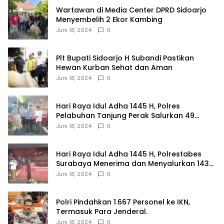
Wartawan di Media Center DPRD Sidoarjo
Menyembelih 2 Ekor Kambing
Juni 18, 2024
0
Plt Bupati Sidoarjo H Subandi Pastikan
Hewan Kurban Sehat dan Aman
Juni 18, 2024
0
Hari Raya Idul Adha 1445 H, Polres
Pelabuhan Tanjung Perak Salurkan 49
Hewan Korban.
Juni 18, 2024
0
Hari Raya Idul Adha 1445 H, Polrestabes
Surabaya Menerima dan Menyalurkan 143
Hewan Kurban
Juni 18, 2024
0
Polri Pindahkan 1.667 Personel ke IKN,
Termasuk Para Jenderal.
Juni 18, 2024
0