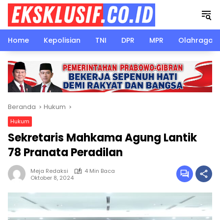
Langsung
ke
konten
Home
Kepolisian
TNI
DPR
MPR
Olahraga
Beranda
Hukum
Hukum
Sekretaris Mahkama Agung Lantik
78 Pranata Peradilan
Meja Redaksi
4 Min Baca
Oktober 8, 2024