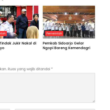
ntah
Pemerintah
Tindak Jukir Nakal di
Pemkab Sidoarjo Gelar
oyo
Ngopi Bareng Kemendagri
kan.
Ruas yang wajib ditandai
*