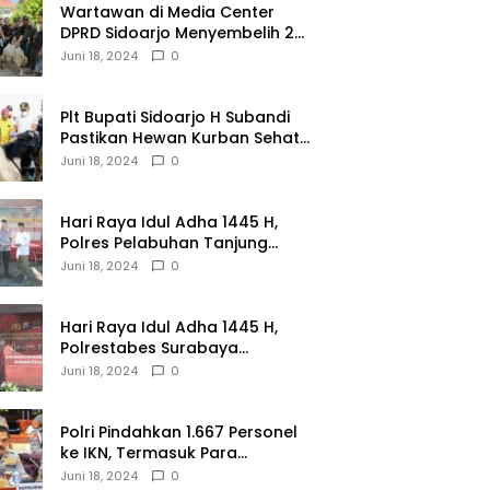
Wartawan di Media Center
DPRD Sidoarjo Menyembelih 2
Ekor Kambing
Juni 18, 2024
0
Plt Bupati Sidoarjo H Subandi
Pastikan Hewan Kurban Sehat
dan Aman
Juni 18, 2024
0
Hari Raya Idul Adha 1445 H,
Polres Pelabuhan Tanjung
Perak Salurkan 49 Hewan
Juni 18, 2024
0
Korban.
Hari Raya Idul Adha 1445 H,
Polrestabes Surabaya
Menerima dan Menyalurkan
Juni 18, 2024
0
143 Hewan Kurban
Polri Pindahkan 1.667 Personel
ke IKN, Termasuk Para
Jenderal.
Juni 18, 2024
0