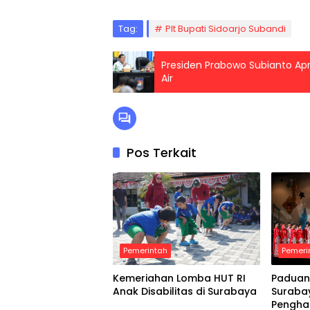
Tag:
Plt Bupati Sidoarjo Subandi
Presiden Prabowo Subianto Apr
Air
Pos Terkait
Pemerintah
Pemeri
Kemeriahan Lomba HUT RI
Paduan
Anak Disabilitas di Surabaya
Suraba
Pengha