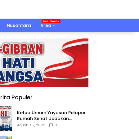
Nusantara
Area
rita Populer
Ketua Umum Yayasan Pelopor
Rumah Sehat Ucapkan
Dirgahayu RI ke-81
Agustus 7, 2026
0