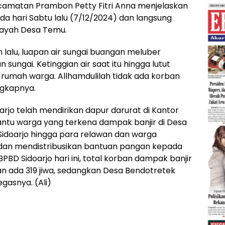
camatan Prambon Petty Fitri Anna menjelaskan
ada hari Sabtu lalu (7/12/2024) dan langsung
ilayah Desa Temu.
n lalu, luapan air sungai buangan meluber
ungai. Ketinggian air saat itu hingga lutut
rumah warga. Allhamdulilah tidak ada korban
ungkapnya.
arjo telah mendirikan dapur darurat di Kantor
tu warga yang terkena dampak banjir di Desa
idoarjo hingga para relawan dan warga
an mendistribusikan bantuan pangan kepada
PBD Sidoarjo hari ini, total korban dampak banjir
n ada 319 jiwa, sedangkan Desa Bendotretek
gasnya. (Ali)