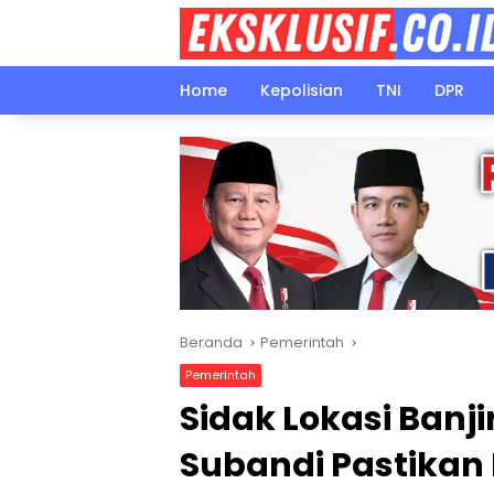
Langsung
ke
konten
Home
Kepolisian
TNI
DPR
Beranda
Pemerintah
Pemerintah
Sidak Lokasi Banjir
Subandi Pastikan