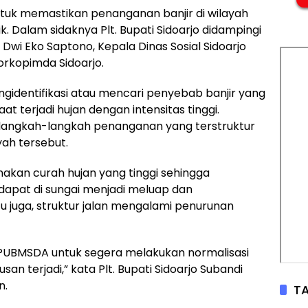
untuk memastikan penanganan banjir di wilayah
. Dalam sidaknya Plt. Bupati Sidoarjo didampingi
 Dwi Eko Saptono, Kepala Dinas Sosial Sidoarjo
orkopimda Sidoarjo.
gidentifikasi atau mencari penyebab banjir yang
aat terjadi hujan dengan intensitas tinggi.
l langkah-langkah penanganan yang terstruktur
yah tersebut.
arenakan curah hujan yang tinggi sehingga
dapat di sungai menjadi meluap dan
u juga, struktur jalan mengalami penurunan
 PUBMSDA untuk segera melakukan normalisasi
usan terjadi,” kata Plt. Bupati Sidoarjo Subandi
n.
TA