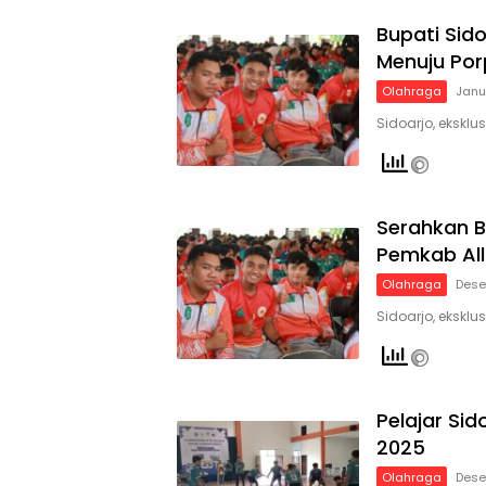
Bupati Sid
Menuju Por
Olahraga
Janu
Sidoarjo, eksklu
Serahkan Bo
Pemkab All
Olahraga
Dese
Sidoarjo, ekskl
Pelajar Si
2025
Olahraga
Dese