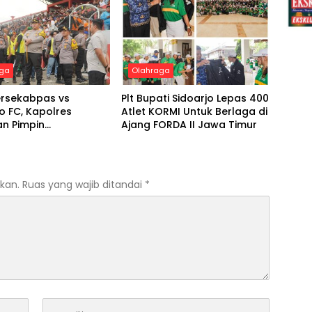
aga
Olahraga
ersekabpas vs
Plt Bupati Sidoarjo Lepas 400
 FC, Kapolres
Atlet KORMI Untuk Berlaga di
an Pimpin
Ajang FORDA II Jawa Timur
anan Hingga Akhir
kan.
Ruas yang wajib ditandai
*