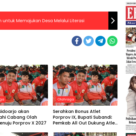
n untuk Memajukan Desa Melalui Literasi
aga
Olahraga
Sidoarjo akan
Serahkan Bonus Atlet
hi Cabang Olah
Porprov IX, Bupati Subandi:
enuju Porprov X 2027
Pemkab All Out Dukung Atlet
Sidoarjo