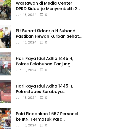
Wartawan di Media Center
DPRD Sidoarjo Menyembelih 2
Ekor Kambing
Juni 18, 2024
0
Plt Bupati Sidoarjo H Subandi
Pastikan Hewan Kurban Sehat
dan Aman
Juni 18, 2024
0
Hari Raya Idul Adha 1445 H,
Polres Pelabuhan Tanjung
Perak Salurkan 49 Hewan
Juni 18, 2024
0
Korban.
Hari Raya Idul Adha 1445 H,
Polrestabes Surabaya
Menerima dan Menyalurkan
Juni 18, 2024
0
143 Hewan Kurban
Polri Pindahkan 1.667 Personel
ke IKN, Termasuk Para
Jenderal.
Juni 18, 2024
0