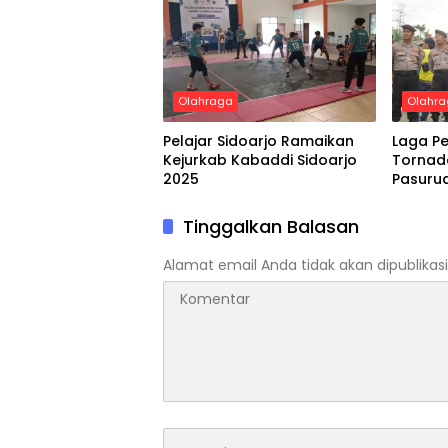
Olahraga
Olahr
Pelajar Sidoarjo Ramaikan
Laga P
Kejurkab Kabaddi Sidoarjo
Tornado
2025
Pasuru
Pengam
Laga
Tinggalkan Balasan
Alamat email Anda tidak akan dipublikasi