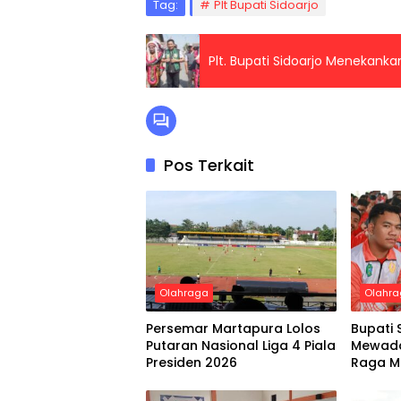
Tag:
Plt Bupati Sidoarjo
Plt. Bupati Sidoarjo Menekanka
Pos Terkait
Olahraga
Olahr
Persemar Martapura Lolos
Bupati 
Putaran Nasional Liga 4 Piala
Mewada
Presiden 2026
Raga M