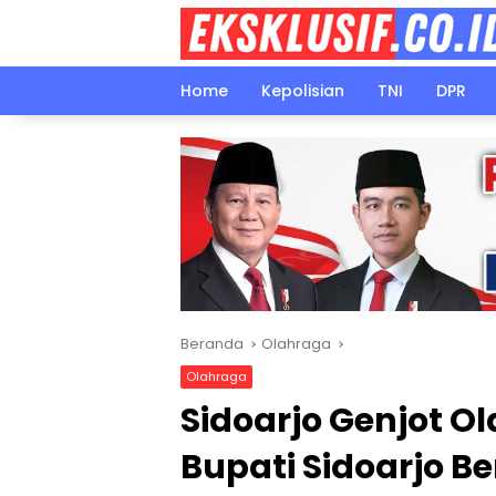
Langsung
ke
konten
Home
Kepolisian
TNI
DPR
Beranda
Olahraga
Olahraga
Sidoarjo Genjot Ol
Bupati Sidoarjo B