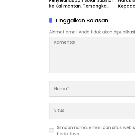
Penyelundupan Solar Subsidi
Harus B
ke Kalimantan, Tersangka
Kepada
Asal Blora Diamankan
Tinggalkan Balasan
Alamat email Anda tidak akan dipublikasi
Simpan nama, email, dan situs web 
berikutnya.