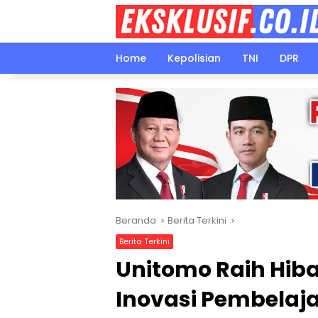
Langsung
ke
konten
Home
Kepolisian
TNI
DPR
Beranda
Berita Terkini
Berita Terkini
Unitomo Raih Hib
Inovasi Pembelajar