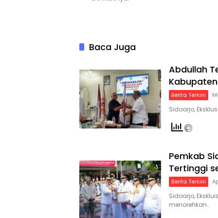
Baca Juga
Abdullah T
Kabupaten
Berita Terkini
Me
Sidoarjo, Eksklu
Pemkab Sid
Tertinggi 
Berita Terkini
Ap
Sidoarjo, Eksklu
menorehkan…