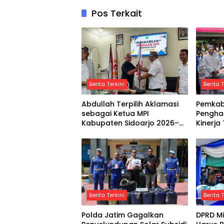
Pos Terkait
Berita Terkini
Berita T
Abdullah Terpilih Aklamasi
Pemkab 
sebagai Ketua MPI
Pengha
Kabupaten Sidoarjo 2026–
Kinerja
2030
Indone
Berita Terkini
Berita T
Polda Jatim Gagalkan
DPRD Mi