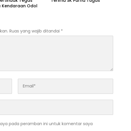
ertindak Tegas
Terima SK Purna Tugas
 Kendaraan Odol
kan.
Ruas yang wajib ditandai
*
saya pada peramban ini untuk komentar saya