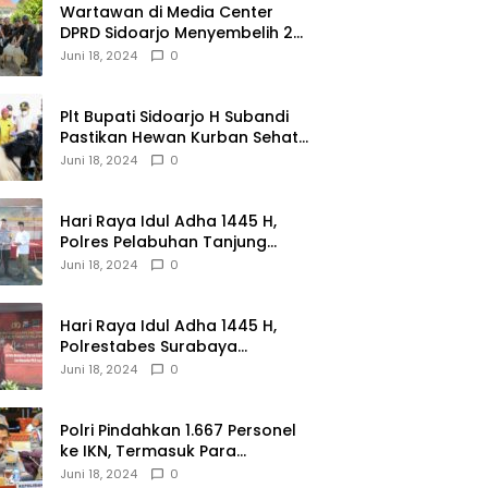
Wartawan di Media Center
DPRD Sidoarjo Menyembelih 2
Ekor Kambing
Juni 18, 2024
0
Plt Bupati Sidoarjo H Subandi
Pastikan Hewan Kurban Sehat
dan Aman
Juni 18, 2024
0
Hari Raya Idul Adha 1445 H,
Polres Pelabuhan Tanjung
Perak Salurkan 49 Hewan
Juni 18, 2024
0
Korban.
Hari Raya Idul Adha 1445 H,
Polrestabes Surabaya
Menerima dan Menyalurkan
Juni 18, 2024
0
143 Hewan Kurban
Polri Pindahkan 1.667 Personel
ke IKN, Termasuk Para
Jenderal.
Juni 18, 2024
0