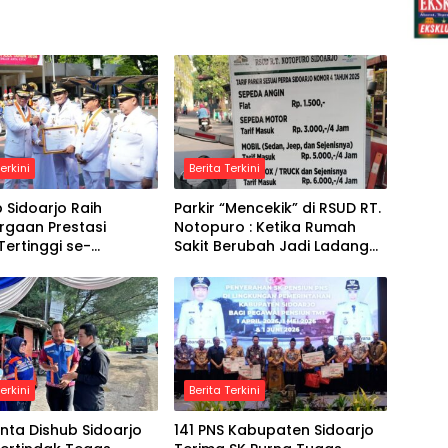
erkini
Berita Terkini
Sidoarjo Raih
Parkir “Mencekik” di RSUD RT.
rgaan Prestasi
Notopuro : Ketika Rumah
 Tertinggi se-
Sakit Berubah Jadi Ladang
sia
Bisnis
erkini
Berita Terkini
nta Dishub Sidoarjo
141 PNS Kabupaten Sidoarjo