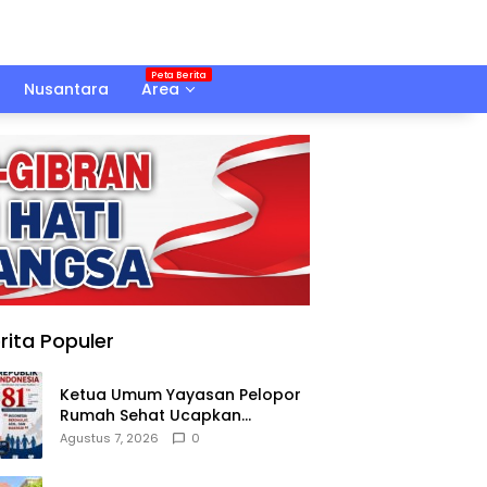
Nusantara
Area
rita Populer
Ketua Umum Yayasan Pelopor
Rumah Sehat Ucapkan
Dirgahayu RI ke-81
Agustus 7, 2026
0