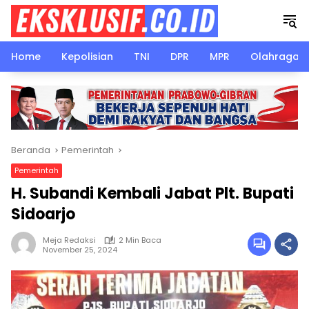
Langsung
ke
konten
Home
Kepolisian
TNI
DPR
MPR
Olahraga
Beranda
Pemerintah
Pemerintah
H. Subandi Kembali Jabat Plt. Bupati
Sidoarjo
Meja Redaksi
2 Min Baca
November 25, 2024