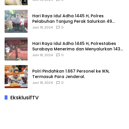
Hari Raya Idul Adha 1445 H, Polres
Pelabuhan Tanjung Perak Salurkan 49
Hewan Korban.
Juni 18, 2024
0
Hari Raya Idul Adha 1445 H, Polrestabes
Surabaya Menerima dan Menyalurkan 143
Hewan Kurban
Juni 18, 2024
0
Polri Pindahkan 1.667 Personel ke IKN,
Termasuk Para Jenderal.
Juni 18, 2024
0
EksklusifTV