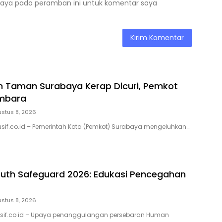
saya pada peramban ini untuk komentar saya
 Taman Surabaya Kerap Dicuri, Pemkot
mbara
stus 8, 2026
usif.co.id – Pemerintah Kota (Pemkot) Surabaya mengeluhkan…
outh Safeguard 2026: Edukasi Pencegahan
stus 8, 2026
lusif.co.id – Upaya penanggulangan persebaran Human