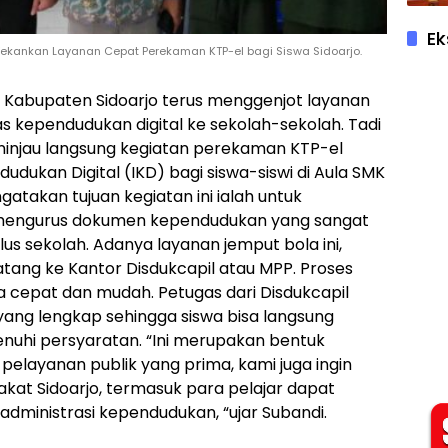
Ek
jo Tekankan Layanan Cepat Perekaman KTP-el bagi Siswa Sidoarjo.
tah Kabupaten Sidoarjo terus menggenjot layanan
s kependudukan digital ke sekolah-sekolah. Tadi
meninjau langsung kegiatan perekaman KTP-el
udukan Digital (IKD) bagi siswa-siswi di Aula SMK
ngatakan tujuan kegiatan ini ialah untuk
mengurus dokumen kependudukan yang sangat
lus sekolah. Adanya layanan jemput bola ini,
datang ke Kantor Disdukcapil atau MPP. Proses
 cepat dan mudah. Petugas dari Disdukcapil
ang lengkap sehingga siswa bisa langsung
uhi persyaratan. “Ini merupakan bentuk
layanan publik yang prima, kami juga ingin
at Sidoarjo, termasuk para pelajar dapat
ministrasi kependudukan, “ujar Subandi.