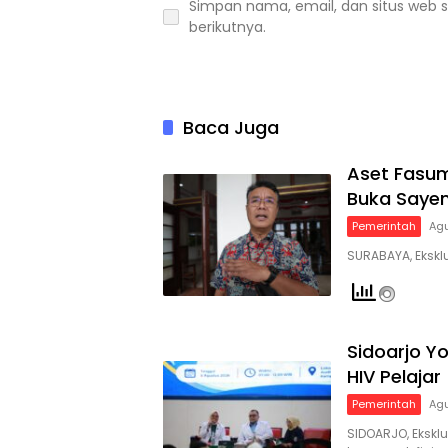
Simpan nama, email, dan situs web 
berikutnya.
Baca Juga
Aset Fasum
Buka Saye
Pemerintah
Agu
SURABAYA, Ekskl
Sidoarjo Y
HIV Pelajar
Pemerintah
Agu
SIDOARJO, Eksk