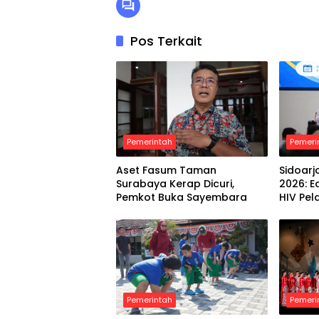
Pos Terkait
Pemerintah
Pemeri
Aset Fasum Taman
Sidoarj
Surabaya Kerap Dicuri,
2026: 
Pemkot Buka Sayembara
HIV Pel
Pemerintah
Pemeri