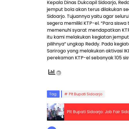
Kepala Dinas Dukcapil Sidoarjo, R
jemput bola akan terus dilakukan se
Sidoarjo. Tujuannya yaitu agar sel
segera memiliki KTP-el. “Para sisw
memenuhi syarat mendapatkan KTP. A
itu kami melakukan kegiatan jemput
pilihnya” ungkap Reddy. Pada kegiata
Sarirogo yang melakukan aktivasi I
perekaman KTP-el sebanyak 105 sisw
Tag:
Plt Bupati Sidoarjo
Plt Bupati Sidoarjo: Job Fair S