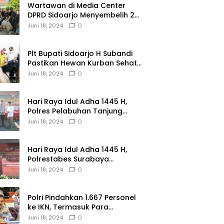
Wartawan di Media Center
DPRD Sidoarjo Menyembelih 2
Ekor Kambing
Juni 18, 2024
0
Plt Bupati Sidoarjo H Subandi
Pastikan Hewan Kurban Sehat
dan Aman
Juni 18, 2024
0
Hari Raya Idul Adha 1445 H,
Polres Pelabuhan Tanjung
Perak Salurkan 49 Hewan
Juni 18, 2024
0
Korban.
Hari Raya Idul Adha 1445 H,
Polrestabes Surabaya
Menerima dan Menyalurkan
Juni 18, 2024
0
143 Hewan Kurban
Polri Pindahkan 1.667 Personel
ke IKN, Termasuk Para
Jenderal.
Juni 18, 2024
0