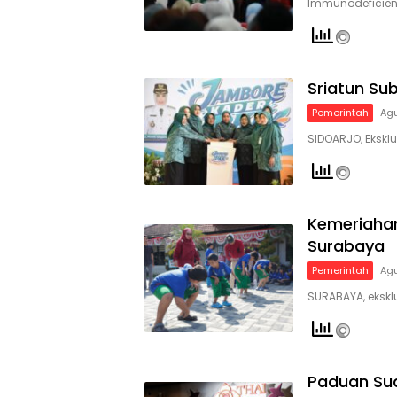
Immunodeficie
Sriatun Su
Pemerintah
Agu
SIDOARJO, Ekskl
Kemeriahan
Surabaya
Pemerintah
Agu
SURABAYA, eksklu
Paduan Su