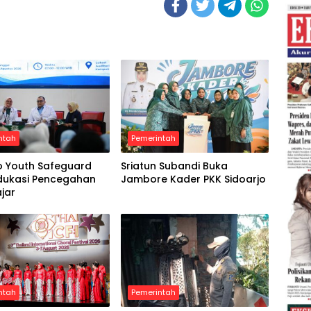
ntah
Pemerintah
o Youth Safeguard
Sriatun Subandi Buka
Edukasi Pencegahan
Jambore Kader PKK Sidoarjo
ajar
ntah
Pemerintah