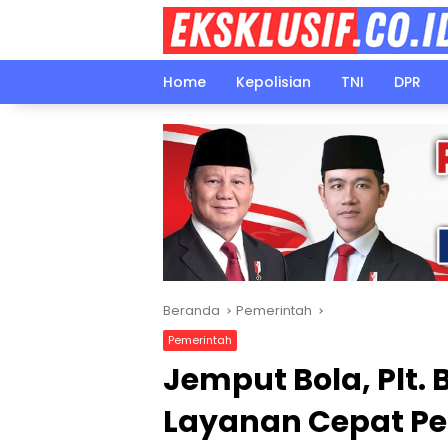
Langsung
ke
konten
Home
Kepolisian
TNI
DPR
Beranda
Pemerintah
Pemerintah
Jemput Bola, Plt.
Layanan Cepat Pe