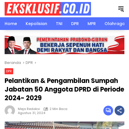
Langsung
ke
konten
Home
Kepolisian
TNI
DPR
MPR
Olahraga
Beranda
DPR
DPR
Pelantikan & Pengambilan Sumpah
Jabatan 50 Anggota DPRD di Periode
2024- 2029
Meja Redaksi
2 Min Baca
Agustus 31, 2024