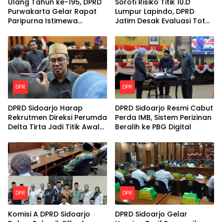
Ulang Tahun ke-195, DPRD
Soroti Risiko Titik 10.D
Purwakarta Gelar Rapat
Lumpur Lapindo, DPRD
Paripurna Istimewa
Jatim Desak Evaluasi Total
Berbalut Adat Sunda
Kekuatan Tanggul
DPR
DPR
DPRD Sidoarjo Harap
DPRD Sidoarjo Resmi Cabut
Rekrutmen Direksi Perumda
Perda IMB, Sistem Perizinan
Delta Tirta Jadi Titik Awal
Beralih ke PBG Digital
Perbaikan Layanan
DPR
DPR
Komisi A DPRD Sidoarjo
DPRD Sidoarjo Gelar