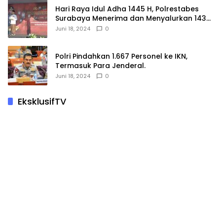
Hari Raya Idul Adha 1445 H, Polrestabes
Surabaya Menerima dan Menyalurkan 143
Hewan Kurban
Juni 18, 2024
0
Polri Pindahkan 1.667 Personel ke IKN,
Termasuk Para Jenderal.
Juni 18, 2024
0
EksklusifTV