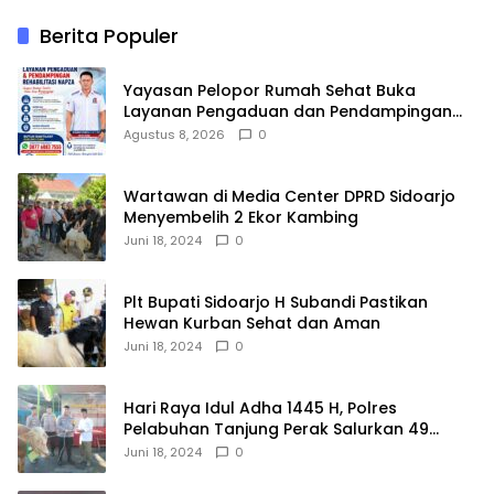
Berita Populer
Yayasan Pelopor Rumah Sehat Buka
Layanan Pengaduan dan Pendampingan
Rehabilitasi NAPZA 24 Jam
Agustus 8, 2026
0
Wartawan di Media Center DPRD Sidoarjo
Menyembelih 2 Ekor Kambing
Juni 18, 2024
0
Plt Bupati Sidoarjo H Subandi Pastikan
Hewan Kurban Sehat dan Aman
Juni 18, 2024
0
Hari Raya Idul Adha 1445 H, Polres
Pelabuhan Tanjung Perak Salurkan 49
Hewan Korban.
Juni 18, 2024
0