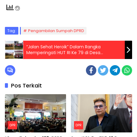
Tag:
Pengambilan Sumpah DPRD
“Jalan Sehat Heroik” Dalam Rangka
Memperingati HUT RI Ke 79 di Desa
Randegan Kec Tanggulangin
Pos Terkait
DPR
DPR