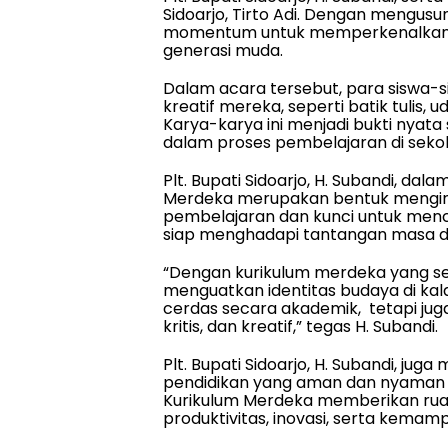
Sidoarjo, Tirto Adi. Dengan mengusu
momentum untuk memperkenalkan se
generasi muda.
Dalam acara tersebut, para siswa-s
kreatif mereka, seperti batik tulis, u
Karya-karya ini menjadi bukti nyata
dalam proses pembelajaran di sekol
Plt. Bupati Sidoarjo, H. Subandi, 
Merdeka merupakan bentuk menginte
pembelajaran dan kunci untuk menci
siap menghadapi tantangan masa 
“Dengan kurikulum merdeka yang se
menguatkan identitas budaya di kalan
cerdas secara akademik, tetapi juga
kritis, dan kreatif,” tegas H. Subandi.
Plt. Bupati Sidoarjo, H. Subandi, j
pendidikan yang aman dan nyaman 
Kurikulum Merdeka memberikan ru
produktivitas, inovasi, serta kema