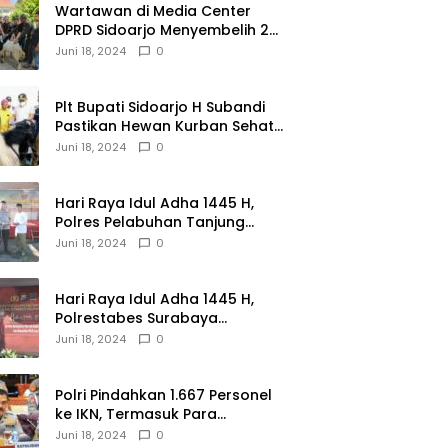
Wartawan di Media Center
DPRD Sidoarjo Menyembelih 2
Ekor Kambing
Juni 18, 2024
0
Plt Bupati Sidoarjo H Subandi
Pastikan Hewan Kurban Sehat
dan Aman
Juni 18, 2024
0
Hari Raya Idul Adha 1445 H,
Polres Pelabuhan Tanjung
Perak Salurkan 49 Hewan
Juni 18, 2024
0
Korban.
Hari Raya Idul Adha 1445 H,
Polrestabes Surabaya
Menerima dan Menyalurkan
Juni 18, 2024
0
143 Hewan Kurban
Polri Pindahkan 1.667 Personel
ke IKN, Termasuk Para
Jenderal.
Juni 18, 2024
0