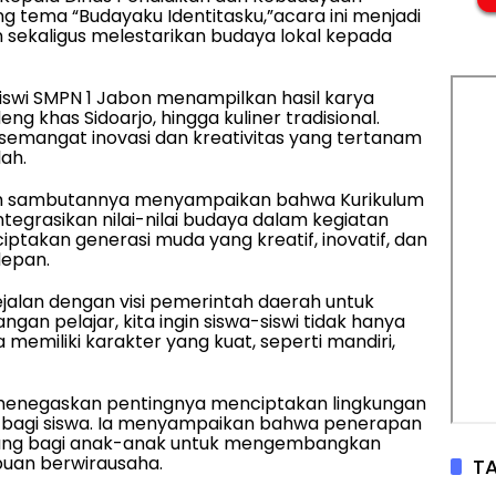
ng tema “Budayaku Identitasku,”acara ini menjadi
kaligus melestarikan budaya lokal kepada
iswi SMPN 1 Jabon menampilkan hasil karya
deng khas Sidoarjo, hingga kuliner tradisional.
 semangat inovasi dan kreativitas yang tertanam
ah.
dalam sambutannya menyampaikan bahwa Kurikulum
grasikan nilai-nilai budaya dalam kegiatan
ptakan generasi muda yang kreatif, inovatif, dan
depan.
jalan dengan visi pemerintah daerah untuk
gan pelajar, kita ingin siswa-siswi tidak hanya
 memiliki karakter yang kuat, seperti mandiri,
uga menegaskan pentingnya menciptakan lingkungan
bagi siswa. Ia menyampaikan bahwa penerapan
ang bagi anak-anak untuk mengembangkan
mpuan berwirausaha.
TA