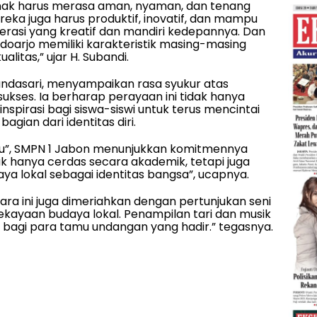
nak harus merasa aman, nyaman, dan tenang
mereka juga harus produktif, inovatif, dan mampu
erasi yang kreatif dan mandiri kedepannya. Dan
doarjo memiliki karakteristik masing-masing
itas,” ujar H. Subandi.
andasari, menyampaikan rasa syukur atas
ukses. Ia berharap perayaan ini tidak hanya
inspirasi bagi siswa-siswi untuk terus mencintai
ian dari identitas diri.
ku”, SMPN 1 Jabon menunjukkan komitmennya
ak hanya cerdas secara akademik, tetapi juga
a lokal sebagai identitas bangsa”, ucapnya.
cara ini juga dimeriahkan dengan pertunjukan seni
kayaan budaya lokal. Penampilan tari dan musik
i bagi para tamu undangan yang hadir.” tegasnya.