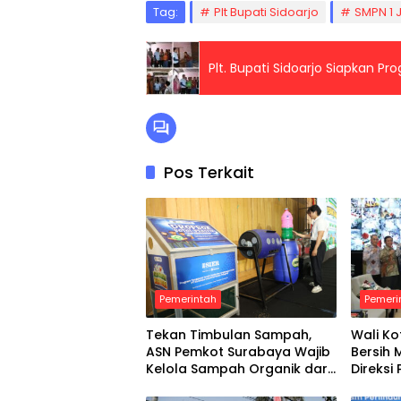
Tag:
Plt Bupati Sidoarjo
SMPN 1 
Plt. Bupati Sidoarjo Siapkan P
Pos Terkait
Pemerintah
Pemeri
Tekan Timbulan Sampah,
Wali Ko
ASN Pemkot Surabaya Wajib
Bersih 
Kelola Sampah Organik dari
Direks
Rumah
Diminta