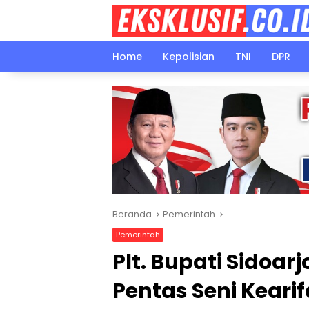
Langsung
ke
konten
Home
Kepolisian
TNI
DPR
Beranda
Pemerintah
Pemerintah
Plt. Bupati Sidoarj
Pentas Seni Keari