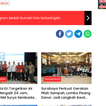
Jabon
rogram Bedah Rumah Firia Setianingsih
ntah
Pemerintah
ta Eri Targetkan Air
Surabaya Perkuat Gerakan
Mengalir 24 Jam,
Pilah Sampah, Lomba Pisang
i PAM Surya Sembada
Danor Jadi Langkah Awal
 Libatkan Investor
Menuju Kampung Pancasila